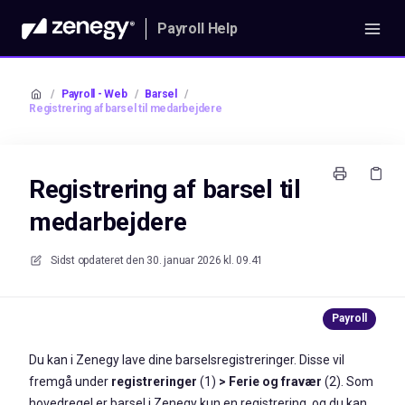
Payroll Help
/
Payroll - Web
/
Barsel
/
Registrering af barsel til medarbejdere
Registrering af barsel til
medarbejdere
Sidst opdateret den
30. januar 2026 kl. 09.41
Du kan i Zenegy lave dine barselsregistreringer. Disse vil
fremgå under
registreringer
(1)
> Ferie og fravær
(2). Som
hovedregel er barsel i Zenegy kun en registrering, og du kan