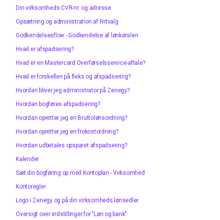
Din virksomheds CVR-nr. og adresse
Opsætning og administration af Fritvalg
Godkendelsesflow - Godkendelse af lønkørslen
Hvad er afspadsering?
Hvad er en Mastercard Overførselsservice-aftale?
Hvad er forskellen på fleks og afspadsering?
Hvordan bliver jeg administrator på Zenegy?
Hvordan bogføres afspadsering?
Hvordan opretter jeg en Bruttolønsordning?
Hvordan opretter jeg en frokostordning?
Hvordan udbetales opsparet afspadsering?
Kalender
Sæt din bogføring op med Kontoplan - Virksomhed
Kontoregler
Logo i Zenegy og på din virksomheds lønsedler
Oversigt over indstillinger for "Løn og bank"