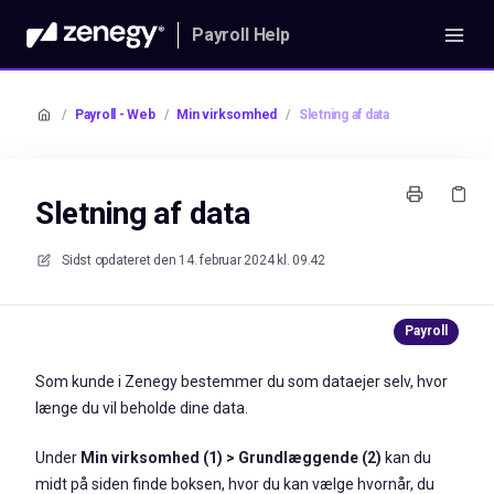
Payroll Help
/
Payroll - Web
/
Min virksomhed
/
Sletning af data
Sletning af data
Sidst opdateret den
14. februar 2024 kl. 09.42
Som kunde i Zenegy bestemmer du som dataejer selv, hvor
længe du vil beholde dine data.
Under
Min virksomhed
(1) >
Grundlæggende
(2)
kan du
midt på siden finde boksen, hvor du kan vælge hvornår, du