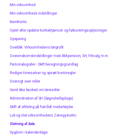
Min virksomhed
Min virksomheds indstillinger
NemKonto
Opret eller opdater kontaktperson og faktureringsoplysninger
Opsparing
Overblik: Virksomhedens lønprofil
Overenskomstindstillinger med AM-pension, SH, Fritvalg m.m.
Personalegoder - Skift beregningsgrundlag
Rediger timesatser og opsæt kontoregler
Oversigt over roller
Send ikke besked om lønsedler
Administration af SH (Søgnehelligdage)
Skift af afdeling på fratrådt medarbejder
Luk og slet virksomhedens Zenegy-konto
Sletning af data
Sygdom i kalenderdage