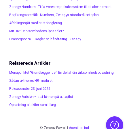
Zenegy Numbers - Tilføj vores regnskabssystem til dit abonnement
Bogføringsoverblik - Numbers, Zenegys standardkontoplan
Afdelingssplit med bruttobogføring
Mit.DK til virksomhedens lønsedler?
Omsorgsorlov – Regler og håndtering i Zenegy
Relaterede Artikler
Menupunktet "Grundlæggende". En del af din virksomhedsopsætning.
Sådan aktiveres HR-modulet
Releasenoter 23. juni 2025
Zenegy Autoløn – sæt lønnen på autopilot
Opsætning af aktier som tillæg
Brug for hjæl
©
Zenegy Payroll
|
Agent log ind