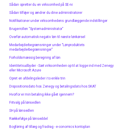
Sådan opretter du en virksomhed på SE-nr.
Sådan tilføjer og ændrer du dine administratorer
Notifikationer under virksomhedens grundlæggende indstillinger
Brugerrollen "Systemadministrator"
Overfør automatisk negativ løn til næste lønkørsel
Medarbejderbegrænsninger under "Lønproduktets
medarbejderbegrænsninger"
Forholdsmæssig beregning af løn
Identitetsudbyder - Sæt virksomheden op til at logge ind med Zenegy
eller Microsoft Azure
Opret en afdelingsleder i to enkle trin
Dispositionsdato hos Zenegy og betalingsdato hos SKAT
Hvorfor er min betaling ikke gået igennem?
Fritvalg på lønsedlen
SH på lønsedlen
Rækkefølge på lønseddel
Bogføring af tillæg og fradrag - e-conomics kontoplan