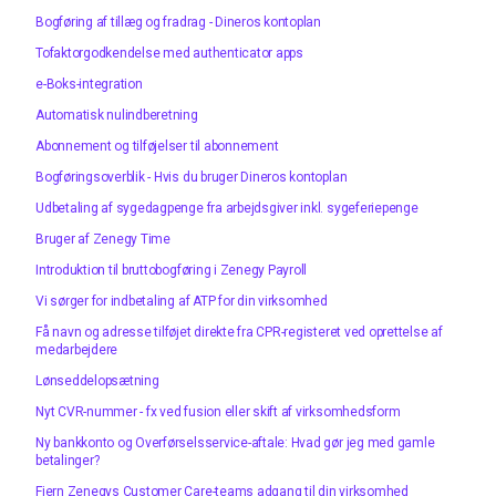
Bogføring af tillæg og fradrag - Dineros kontoplan
Tofaktorgodkendelse med authenticator apps
e-Boks-integration
Automatisk nulindberetning
Abonnement og tilføjelser til abonnement
Bogføringsoverblik - Hvis du bruger Dineros kontoplan
Udbetaling af sygedagpenge fra arbejdsgiver inkl. sygeferiepenge
Bruger af Zenegy Time
Introduktion til bruttobogføring i Zenegy Payroll
Vi sørger for indbetaling af ATP for din virksomhed
Få navn og adresse tilføjet direkte fra CPR-registeret ved oprettelse af
medarbejdere
Lønseddelopsætning
Nyt CVR-nummer - fx ved fusion eller skift af virksomhedsform
Ny bankkonto og Overførselsservice-aftale: Hvad gør jeg med gamle
betalinger?
Fjern Zenegys Customer Care-teams adgang til din virksomhed