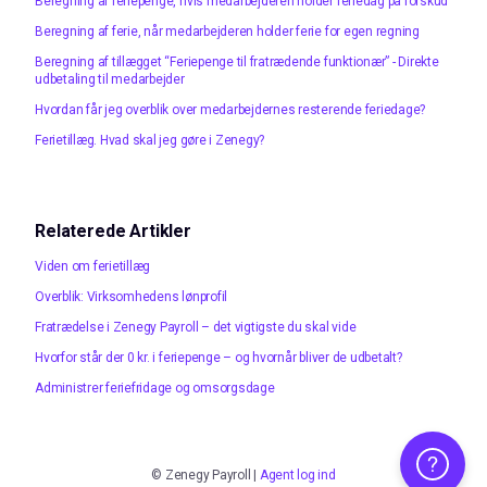
Beregning af feriepenge, hvis medarbejderen holder feriedag på forskud
Beregning af ferie, når medarbejderen holder ferie for egen regning
Beregning af tillægget “Feriepenge til fratrædende funktionær” - Direkte
udbetaling til medarbejder
Hvordan får jeg overblik over medarbejdernes resterende feriedage?
Ferietillæg. Hvad skal jeg gøre i Zenegy?
Relaterede Artikler
Viden om ferietillæg
Overblik: Virksomhedens lønprofil
Fratrædelse i Zenegy Payroll – det vigtigste du skal vide
Hvorfor står der 0 kr. i feriepenge – og hvornår bliver de udbetalt?
Administrer feriefridage og omsorgsdage
Brug for hjæl
©
Zenegy Payroll
|
Agent log ind