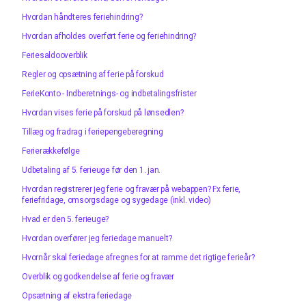
Hvordan håndteres feriehindring?
Hvordan afholdes overført ferie og feriehindring?
Feriesaldooverblik
Regler og opsætning af ferie på forskud
FerieKonto - Indberetnings- og indbetalingsfrister
Hvordan vises ferie på forskud på lønsedlen?
Tillæg og fradrag i feriepengeberegning
Ferierækkefølge
Udbetaling af 5. ferieuge før den 1. jan.
Hvordan registrerer jeg ferie og fravær på webappen? Fx ferie,
feriefridage, omsorgsdage og sygedage (inkl. video)
Hvad er den 5. ferieuge?
Hvordan overfører jeg feriedage manuelt?
Hvornår skal feriedage afregnes for at ramme det rigtige ferieår?
Overblik og godkendelse af ferie og fravær
Opsætning af ekstra feriedage