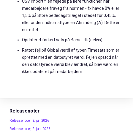
CSV import filen fejlede på flere funktioner, når
medarbejdere fraveg fra normen - fx havde 0% eller
1,5% på Store bededagstillæget i stedet for 0,45%,
eller anden indkomsttype en Almindelig (A). Dette er
nu rettet.
Opdateret forkert sats på Barsel.dk (delvis)
Rettet fejl på Global værdi af typen Timesats som er
oprettet med en datostyret værdi. Fejlen opstod når
den datostyrede værdi blev ændret, så blev værdien
ikke opdateret på medarbejdern.
Releasenoter
Releasenoter, 8. juli 2026
Releasenoter, 2. juni 2026