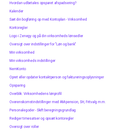
Hvordan udbetales opsparet afspadsering?
Kalender
Sæt din bogføring op med Kontoplan - Virksomhed
Kontoregler
Logo i Zenegy og på din virksomheds lønsedler
Oversigt over indstillinger for "Løn og bank"
Min virksomhed
Min virksomheds indstillinger
NemKonto
Opret eller opdater kontaktperson og faktureringsoplysninger
Opsparing
Overblik: Virksomhedens lønprofil
Overenskomstindstillinger med AM-pension, SH, Fritvalg m.m.
Personalegoder - Skift beregningsgrundlag
Rediger timesatser og opsæt kontoregler
Oversigt over roller