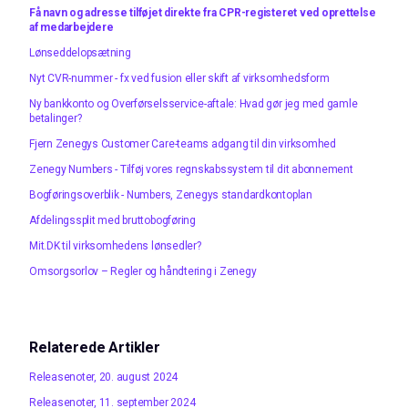
Få navn og adresse tilføjet direkte fra CPR-registeret ved oprettelse
af medarbejdere
Lønseddelopsætning
Nyt CVR-nummer - fx ved fusion eller skift af virksomhedsform
Ny bankkonto og Overførselsservice-aftale: Hvad gør jeg med gamle
betalinger?
Fjern Zenegys Customer Care-teams adgang til din virksomhed
Zenegy Numbers - Tilføj vores regnskabssystem til dit abonnement
Bogføringsoverblik - Numbers, Zenegys standardkontoplan
Afdelingssplit med bruttobogføring
Mit.DK til virksomhedens lønsedler?
Omsorgsorlov – Regler og håndtering i Zenegy
Relaterede Artikler
Releasenoter, 20. august 2024
Releasenoter, 11. september 2024