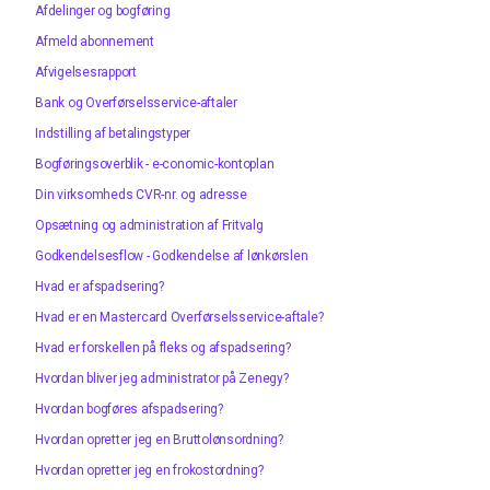
Afdelinger og bogføring
Afmeld abonnement
Afvigelsesrapport
Bank og Overførselsservice-aftaler
Indstilling af betalingstyper
Bogføringsoverblik - e-conomic-kontoplan
Din virksomheds CVR-nr. og adresse
Opsætning og administration af Fritvalg
Godkendelsesflow - Godkendelse af lønkørslen
Hvad er afspadsering?
Hvad er en Mastercard Overførselsservice-aftale?
Hvad er forskellen på fleks og afspadsering?
Hvordan bliver jeg administrator på Zenegy?
Hvordan bogføres afspadsering?
Hvordan opretter jeg en Bruttolønsordning?
Hvordan opretter jeg en frokostordning?