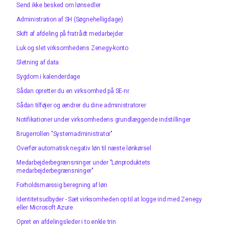
Send ikke besked om lønsedler
Administration af SH (Søgnehelligdage)
Skift af afdeling på fratrådt medarbejder
Luk og slet virksomhedens Zenegy-konto
Sletning af data
Sygdom i kalenderdage
Sådan opretter du en virksomhed på SE-nr.
Sådan tilføjer og ændrer du dine administratorer
Notifikationer under virksomhedens grundlæggende indstillinger
Brugerrollen "Systemadministrator"
Overfør automatisk negativ løn til næste lønkørsel
Medarbejderbegrænsninger under "Lønproduktets
medarbejderbegrænsninger"
Forholdsmæssig beregning af løn
Identitetsudbyder - Sæt virksomheden op til at logge ind med Zenegy
eller Microsoft Azure
Opret en afdelingsleder i to enkle trin