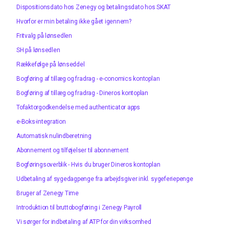
Dispositionsdato hos Zenegy og betalingsdato hos SKAT
Hvorfor er min betaling ikke gået igennem?
Fritvalg på lønsedlen
SH på lønsedlen
Rækkefølge på lønseddel
Bogføring af tillæg og fradrag - e-conomics kontoplan
Bogføring af tillæg og fradrag - Dineros kontoplan
Tofaktorgodkendelse med authenticator apps
e-Boks-integration
Automatisk nulindberetning
Abonnement og tilføjelser til abonnement
Bogføringsoverblik - Hvis du bruger Dineros kontoplan
Udbetaling af sygedagpenge fra arbejdsgiver inkl. sygeferiepenge
Bruger af Zenegy Time
Introduktion til bruttobogføring i Zenegy Payroll
Vi sørger for indbetaling af ATP for din virksomhed